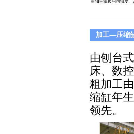
曲轴主轴颈的同轴度、连
加工—压缩
由刨台式
床、数控
粗加工由
缩缸年生
领先。