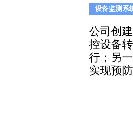
设备监测系
公司创建
控设备转
行；另一
实现预防