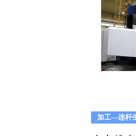
加工—连杆