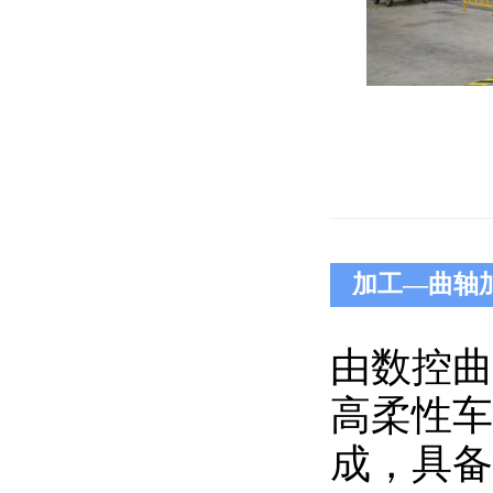
加工—曲轴
由数控曲
高柔性车
成，具备