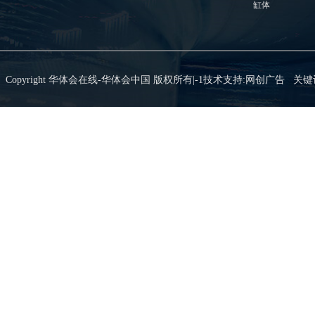
缸体
Copyright 华体会在线-华体会中国 版权所有|-1技术支持:网创广告 关