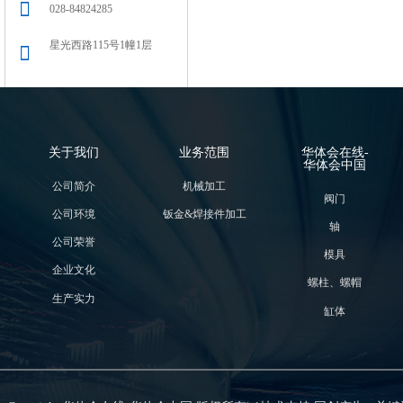

028-84824285
星光西路115号1幢1层


1098801544@qq.com
关于我们
业务范围
华体会在线-
华体会中国
公司简介
机械加工
阀门
公司环境
钣金&焊接件加工
轴
公司荣誉
模具
企业文化
螺柱、螺帽
生产实力
缸体