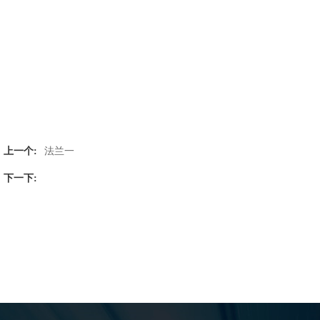
上一个:
法兰一
下一下: