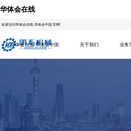
华体会在线
欢迎访问华体会在线-华体会中国 官网!
华体会在线-华体会中国
关于我们
业务范围
华体会在线-华体会中国
关于我们
业务
公司简介
机械加工
公司环境
钣金&焊接件加工
公司荣誉
企业文化
生产实力
联系我们
公司简介
机械
公司环境
钣金&焊
公司荣誉
企业文化
生产实力
新闻资讯
联系我们
联系我们
在线地图
行业新闻
联系我们
公司新闻
在线地图